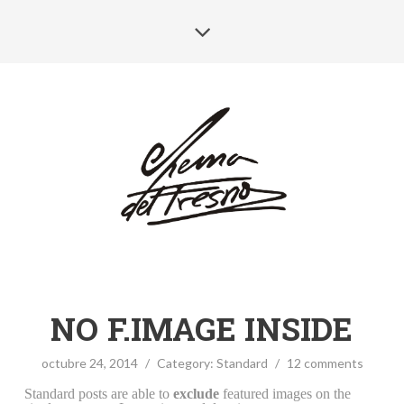
NO F.IMAGE INSIDE
octubre 24, 2014
/
Category:
Standard
/
12 comments
Standard posts are able to
exclude
featured images on the