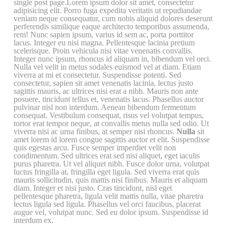
single post page.Lorem ipsum dolor sit amet, consectetur
adipisicing elit. Porro fuga expedita veritatis ut repudiandae
veniam neque consequatur, cum nobis aliquid dolores deserunt
perferendis similique eaque architecto temporibus assumenda,
rem! Nunc sapien ipsum, varius id sem ac, porta porttitor
lacus. Integer eu nisi magna. Pellentesque lacinia pretium
scelerisque. Proin vehicula nisi vitae venenatis convallis.
Integer nunc ipsum, rhoncus id aliquam in, bibendum vel orci.
Nulla vel velit in metus sodales euismod vel at diam. Etiam
viverra at mi et consectetur. Suspendisse potenti. Sed
consectetur, sapien sit amet venenatis lacinia, lectus justo
sagittis mauris, ac ultrices nisi erat a nibh. Mauris non ante
posuere, tincidunt tellus et, venenatis lacus. Phasellus auctor
pulvinar nisl non interdum. Aenean bibendum fermentum
consequat. Vestibulum consequat, risus vel volutpat tempus,
tortor erat tempor neque, at convallis metus nulla sed odio. Ut
viverra nisi ac urna finibus, at semper nisi rhoncus.
Nulla
sit
amet lorem id lorem congue sagittis auctor et elit. Suspendisse
quis egestas arcu. Fusce semper imperdiet velit non
condimentum. Sed ultrices erat sed nisi aliquet, eget iaculis
purus pharetra. Ut vel aliquet nibh. Fusce dolor urna, volutpat
luctus fringilla at, fringilla eget ligula. Sed viverra erat quis
mauris sollicitudin, quis mattis nisi finibus. Mauris et aliquam
diam. Integer et nisi justo. Cras tincidunt, nisl eget
pellentesque pharetra, ligula velit mattis nulla, vitae pharetra
lectus ligula sed ligula. Phasellus vel orci faucibus, placerat
augue vel, volutpat nunc. Sed eu dolor ipsum. Suspendisse id
interdum ex.